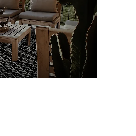
Die Galerie
SOULFUL & LAIDBACK SUMMER ESCAPE
D
iesen Sommer erlebe die
Wärme und Saisonalität des
Landlebens, das den