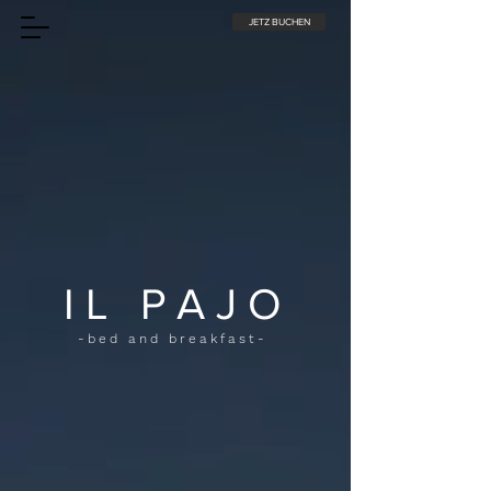
JETZ BUCHEN
IL
P
AJ
O
-bed and breakfast-